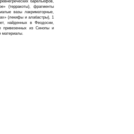
древнегреческих барельефов,
е» (терракоты), фрагменты
«малые вазы лакриматорные,
ах» (лекифы и алабастры), 1
нет, найденных в Феодосии,
же привезенных из Синопы и
е материалы.