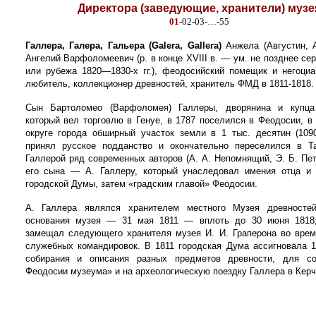
Директора (заведующие, хранители) музе
01
-02-03-…-55
Галлера, Галера, Гальера (Galera, Gallera)
Анжела (Августин, А
Ангелий Варфоломеевич (р. в конце XVIII в. — ум. не позднее се
или рубежа 1820—1830-х гг.), феодосийский помещик и негоциан
любитель, коллекционер древностей, хранитель ФМД в 1811-1818.
Сын Бартоломео (Варфоломея) Галлеры, дворянина и купца
который вел торговлю в Генуе, в 1787 поселился в Феодосии, в
округе города обширный участок земли в 1 тыс. десятин (1090
принял русское подданство и окончательно переселился в Т
Галлерой ряд современных авторов (А. А. Непомнящий, Э. Б. Пе
его сына — А. Галлеру, который унаследовал имения отца и
городской Думы, затем «градским главой» Феодосии.
А. Галлера являлся хранителем местного Музея древносте
основания музея — 31 мая 1811 — вплоть до 30 июня 1818;
замещал следующего хранителя музея И. И. Граперона во врем
служебных командировок. В 1811 городская Дума ассигновала 1
собирания и описания разных предметов древности, для со
Феодосии музеума» и на археологическую поездку Галлера в Керч