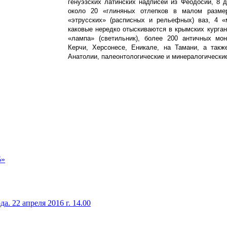
генуэзских латинских надписей из Феодосии, 8 
около 20 «глиняных отлепков в малом размер
«этрусских» (расписных и рельефных) ваз, 4 
каковые нередко отыскиваются в крымских курган
«лампа» (светильник), более 200 античных мо
Керчи, Херсонесе, Еникале, на Тамани, а так
Анатолии, палеонтологические и минералогически
5»
. 22 апреля 2016 г. 14.00