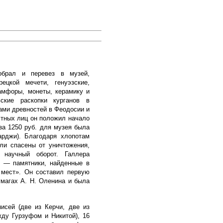
обрал и перевез в музей,
ецкой мечети, генуэзские,
амфоры, монеты, керамику и
ьские раскопки курганов в
ами древностей в Феодосии и
стных лиц он положил начало
за 1250 руб. для музея была
арджи). Благодаря хлопотам
ли спасены от уничтожения,
 научный оборот. Галлера
и — памятники, найденные в
 мест». Он составил первую
умагах А. Н. Оленина и была
исей (две из Керчи, две из
ду Гурзуфом и Никитой), 16