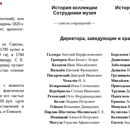
я
История коллекции
Истор
Сотрудники музея
нтоний), или
— список сокращений —
редины 1820-х
т, археолог-
Директора, заведующие и хр
 из Савоны,
 1790 купил в
Галлера
Ангелий Варфоломеевич
Барсамов
 га), в 1794
Граперон
Жан Батист Эспри
Даниленко
авриду. С Б.
Казанли
Иван Михайлович
Заболоцки
трова) путают
Вильнёв
Евгений Францевич
Данилов
Пе
 стал членом
Писаревский
Дмитрий Иванович
Грузинцев
Чекалёв
Н. А.
Михайлов
й с момента
Безкровный
Илья Степанович
Приходьк
 фактически
Веребрюсов
Степан Иванович
Трушин
Дм
я его частых
Ретовский
Отто Фердинандович
Пантелеев
00 руб. «для
Колли
Людвик Петрович
Ершова
Ли
ставления в
Гейман
Вениамин Давидович
Мануков
В
ь и Еникале.
Пирлик-Шоститко-Малявская
Е. Е.
Кулясова
Г
Новицкий
Алексей Петрович
Катюшин
Е
Магула
Герасим Афанасьевич
Евсеев
Анд