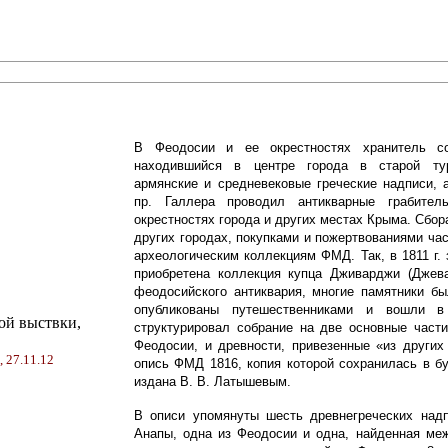
В Феодосии и ее окрестностях хранитель с
находившийся в центре города в старой тур
армянские и средневековые греческие надписи, 
пр. Галлера проводил антикварные грабител
окрестностях города и других местах Крыма. Сбор
других городах, покупками и пожертвованиями ча
археологическим коллекциям ФМД. Так, в 1811 г. 
приобретена коллекция купца Дживарджи (Джев
феодосийского антиквария, многие памятники бы
опубликованы путешественниками и вошли в
структурировал собрание на две основные част
Феодосии, и древности, привезенные «из других
 27.11.12
опись ФМД 1816, копия которой сохранилась в б
издана В. В. Латышевым.
В описи упомянуты шесть древнегреческих надп
Анапы, одна из Феодосии и одна, найденная меж