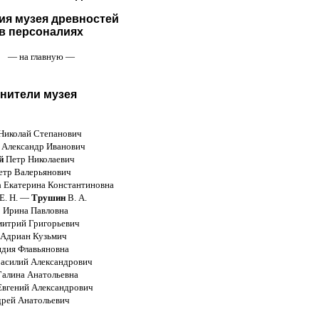
ия музея древностей
в персоналиях
— на главную —
анители музея
Николай Степанович
Александр Иванович
й
Петр Николаевич
тр Валерьянович
а
Екатерина Константиновна
Е. Н. —
Трушин
В. А.
о
Ирина Павловна
итрий Григорьевич
Адриан Кузьмич
дия Флавьяновна
асилий Александрович
алина Анатольевна
вгений Александрович
рей Анатольевич